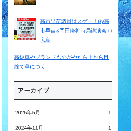
高市早苗議員はスゲー！By高
市早苗&門田隆将時局講演会 in
広島
高級車やブランドものがやたら上から目
線で鼻につく
アーカイブ
2025年5月
1
2024年11月
1