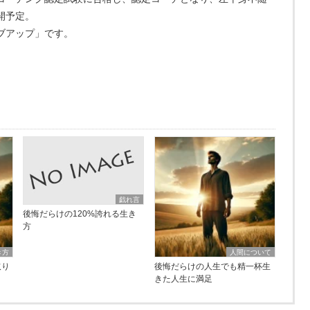
開予定。
ブアップ」です。
戯れ言
後悔だらけの120%誇れる生き
方
き方
人間について
取り
後悔だらけの人生でも精一杯生
きた人生に満足