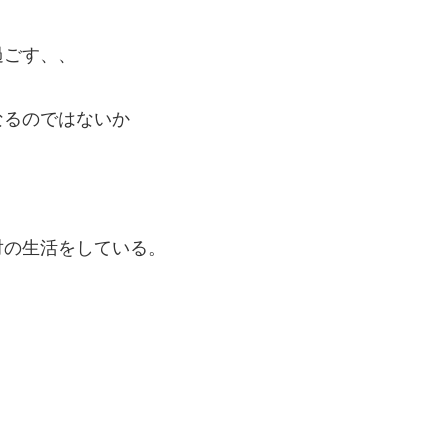
過ごす、、
なるのではないか
対の生活をしている。