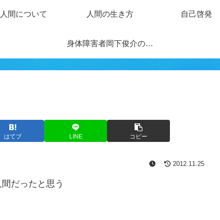
人間について
人間の生き方
自己啓発
身体障害者岡下俊介の戯れ言ブログ
はてブ
LINE
コピー
2012.11.25
人間だったと思う