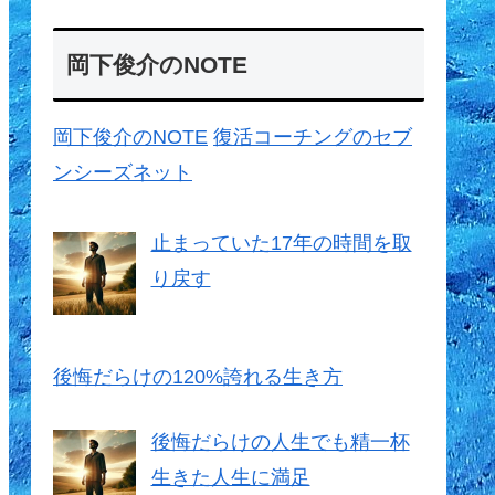
岡下俊介のNOTE
岡下俊介のNOTE
復活コーチングのセブ
ンシーズネット
止まっていた17年の時間を取
り戻す
後悔だらけの120%誇れる生き方
後悔だらけの人生でも精一杯
生きた人生に満足