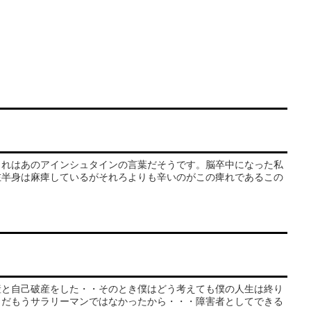
これはあのアインシュタインの言葉だそうです。脳卒中になった私
左半身は麻痺しているがそれろよりも辛いのがこの痺れであるこの
産と自己破産をした・・そのとき僕はどう考えても僕の人生は終り
らだもうサラリーマンではなかったから・・・障害者としてできる