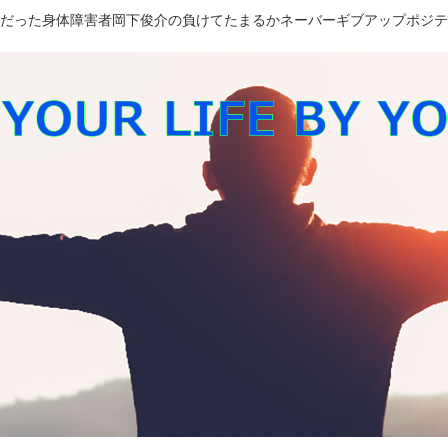
長だった身体障害者岡下俊介の負けてたまるかネーバーギブアップポジ