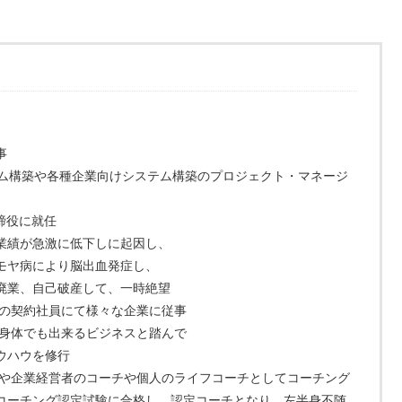
事
テム構築や各種企業向けシステム構築のプロジェクト・マネージ
締役に就任
業績が急激に低下しに起因し、
モヤ病により脳出血発症し、
廃業、自己破産して、一時絶望
用の契約社員にて様々な企業に従事
の身体でも出来るビジネスと踏んで
ウハウを修行
主や企業経営者のコーチや個人のライフコーチとしてコーチング
コーチング認定試験に合格し、認定コーチとなり、左半身不随