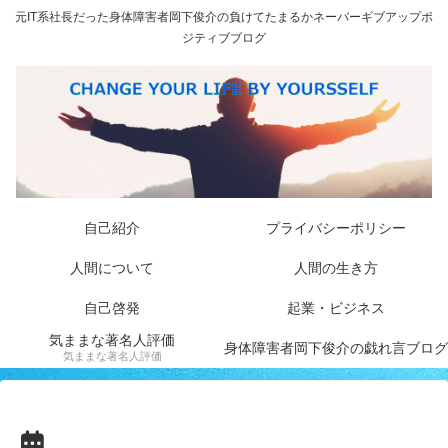
元IT系社長だった身体障害者岡下俊介の負けてたまるかネーバーギブアップポ
ジティブブログ
自己紹介
プライバシーポリシー
人間について
人間の生き方
自己啓発
起業・ビジネス
気ままな著名人評価
身体障害者岡下俊介の戯れ言ブログ
気ままな著名人評価