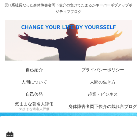
元IT系社長だった身体障害者岡下俊介の負けてたまるかネーバーギブアップポ
ジティブブログ
自己紹介
プライバシーポリシー
人間について
人間の生き方
自己啓発
起業・ビジネス
気ままな著名人評価
身体障害者岡下俊介の戯れ言ブログ
気ままな著名人評価