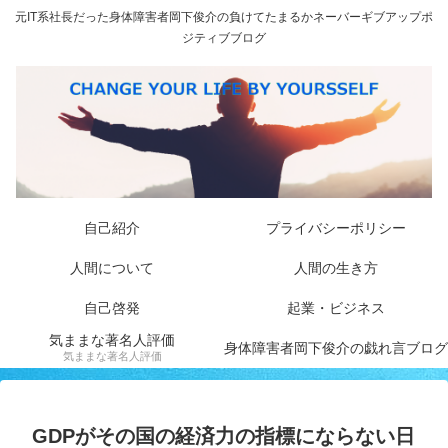
元IT系社長だった身体障害者岡下俊介の負けてたまるかネーバーギブアップポ
ジティブブログ
自己紹介
プライバシーポリシー
人間について
人間の生き方
自己啓発
起業・ビジネス
気ままな著名人評価
身体障害者岡下俊介の戯れ言ブログ
気ままな著名人評価
GDPがその国の経済力の指標にならない日