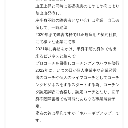
血圧上昇と同時に基礎疾患のモヤモヤ病により
脳出血発症し、
左半身不随の障害者となり会社は廃業、自己破
産して、一時絶望
2020年まで障害者枠で非正規雇用の契約社員
にて様々な企業に従事
2021年に再起をかけ、半身不随の身体でも出
来るビジネスと踏んで
プロコーチを目指しコーチングノウハウを修行
2022年に、いつの日か個人事業主や企業経営
者のコーチや個人のライフコーチとしてコーチ
ングビジネスをするスタートする為、コーチン
グ認定試験に合格し、認定コーチとなり、左半
身不随障害者でも可能なあらゆる事業展開予
定。
座右の銘は平凡ですが「ネバーギブアップ」で
す。