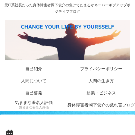
元IT系社長だった身体障害者岡下俊介の負けてたまるかネーバーギブアップポ
ジティブブログ
自己紹介
プライバシーポリシー
人間について
人間の生き方
自己啓発
起業・ビジネス
気ままな著名人評価
身体障害者岡下俊介の戯れ言ブログ
気ままな著名人評価