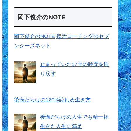
岡下俊介のNOTE
岡下俊介のNOTE
復活コーチングのセブ
ンシーズネット
止まっていた17年の時間を取
り戻す
後悔だらけの120%誇れる生き方
後悔だらけの人生でも精一杯
生きた人生に満足