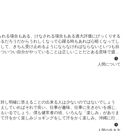
排気量の大きなアメ車の大きな車に乗り、自慢でもありました。
そして「喜び」フィットネスクラブのプールで思い切り泳いだり、
ライブする喜び脳出血によって左半身麻痺となり、そんなささやか
られる場合もある、けなされる場合もある過大評価にびっくりする
あるだろうだからうれしくなって心躍る時もあれば心暗くなってし
として、きちん受け止めるようにならなければならないといつも自
とついつい自分がやっていることは正しいことだとある意味で盛り
いること、やっていることは本当に世の中の役に立っているのか世
ゴイズムではないか、そのことによって周りに迷惑をかけていはい
人間について
ことが大切なのだろうもちろん必要以上に、疑心暗鬼になる必要は
繰り返していくことが大切なんだろう。今の僕は少しずつ順調に進
てみよう。
に対し明確に答えることの出来る人は少ないのではないでしょう
さえしていればそれで良い。仕事が趣味、仕事に生きがいを感じ、
人もいるでしょう。僕も健常者の頃、いろんな「楽しみ」がありま
して汗をかく楽しみジョギングをして汗をかく楽しみ。沖縄に行っ
み次に休みを取ったら何をしようかな。時間とお金に余裕ができ、
も、もうこれらの「楽しみ」はすべてあきらめなければならない状
人間の生き方