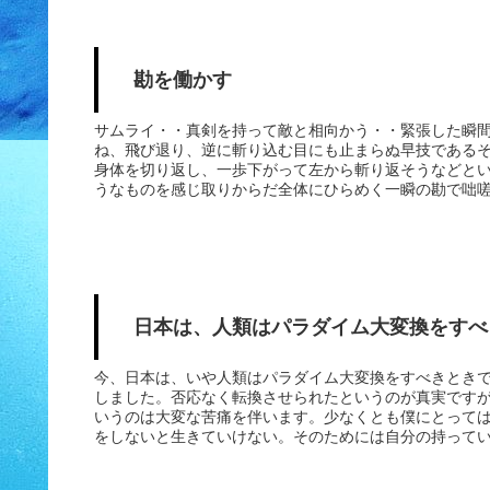
軽々しく言っているが、「真剣」ということははそんな
てその人の人生は決まってくると思う。僕も一度は脳出
た人生「真剣勝負」で日々臨みたいと思う。それでも心
るか」と叫ぶ...
勘を働かす
サムライ・・真剣を持って敵と相向かう・・緊張した瞬
ね、飛び退り、逆に斬り込む目にも止まらぬ早技である
身体を切り返し、一歩下がって左から斬り返そうなどと
うなものを感じ取りからだ全体にひらめく一瞬の勘で咄
に且つ的確に動作し、相手を倒す。勘というと非科学的
積み重ねた経験から生まれるものである思う。人間は修
できるのであると思う。それは人間の脳のなせる技であ
を重ねれば重ねるほど、情報の蓄積量は無限に蓄積され
ことができるのである。脳細胞の組織は米粒程度の大きさの
プス...
日本は、人類はパラダイム大変換をすべ
今、日本は、いや人類はパラダイム大変換をすべきときで
しました。否応なく転換させられたというのが真実です
いうのは大変な苦痛を伴います。少なくとも僕にとって
をしないと生きていけない。そのためには自分の持って
は、体力には自信がありました。水泳部出身なので、持
た。また仕事においてもエンジニアの経験コンサルタン