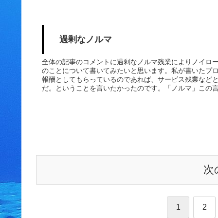
況になってしまった。このブログにもある心臓に障害の
生きる上でたくさんのことを諦めなければならないです
のこと諦めた、いや諦めさせられた。「もう２度とでき
を諦めたあな...
過剰なノルマ
全体の記事のコメントに過剰なノルマ残業によりノイロ
のことについて書いてみたいと思います。私が書いたプ
報酬としてもらっているのであれば、サービス残業など
だ。ということを言いたかったのです。「ノルマ」この
と調べてみウィキペディアに下記のように書かれていました。
れた労働の基準量であり、大抵の場合時間的強制も付加
量を製造・生産する、競合他社との競争に勝つ、などと
す。労働者にノルマを達成させる意欲を高めさせるため
行など高額商品の授与）を用意したり、未達成の場合は
ある...
次
1
2