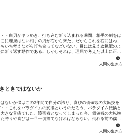
ものではない。そして真剣になるかならないか、その度合いによっ
血という挫折を味わったが今からでも遅くはないこれからの残され
がメゲてしまいそうになったときには心の中で「絶対に負けてたま
間・・白刃がキラめき、打ち込む斬り込まれる瞬間、相手の剣をは
そこに理屈はない相手の刃が右から来た、だからこれを右にはね、
いちいち考えながら打ち合ってなどいない。目には見えぬ気配のよ
嗟に斬り返す動作である。しかしそれは、理屈で考えた以上に正確
なものと考えがちだがそうではないと思う。これは日頃の修練から
練に修練を重ねると科学の力も及ばぬのほどの正確さをもつことが
人間の生き方
るのではないか。人間の脳が蓄積できる情報量は無限に近い。修練
ていく。それらの無限大の情報から、瞬時に正確な直感を働かせる
中に１０万個のニューロンとｘ200万本の軸索と100億個のシナ
きときではないか
はないか僕はこの2年間で自分の誇り、喜びの価値観の大転換を
が・・これをパラダイムの変換というのだろう。パラダイム転換と
は大きな苦痛でした。障害者となってしまった今、価値観の大転換
いた誇りや喜びは一旦一切捨てなければならない。倒れる前の僕
久力には自信があり一種の自分の誇りでありプライドでもありまし
トの経験などいろいろな職歴からバリバリと仕事をこなしている自
人間の生き方