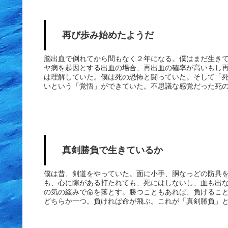
えば、一般的にに定規の一目盛りは1mmは1mmです。
思う。そして自国通貨を安く誘導するこということは。
せたりす...
再び歩み始めたようだ
脳出血で倒れてから間もなく２年になる。僕はまだ生き
ヤ病を起因とする出血の場合、再出血の確率が高いもし
は理解していた。僕は死の恐怖と闘っていた。そして「
いという「覚悟」ができていた。不思議な感覚だった死
ないと言い切れた。最後までベストを尽くした人生だっ
に思えることはある意味で心の幸せだった。奇妙な充実感で
る。当時今日まで生きているとは本当に思っていなかっ
生きているうちににできることをがむしゃらにやろうと
ろがそうは問屋がおろさなかった。今日まで生きてしま
かせ始...
真剣勝負で生きているか
僕は昔、剣道をやっていた。面に小手、胴なっどの防具
も、心に隙がある打たれても、死にはしないし、血も出
の気の緩みで命を落とす。勝つこともあれば、負けるこ
どちらか一つ。負ければ命が飛ぶ。これが「真剣勝負」
をかけて真剣にやらなければならないと思う。長い人生
は失敗したときの慰めの言葉であって、初めからこんな