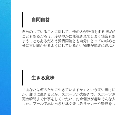
分に自画自賛と少しの誇りがありました。車にしても、
（今から考えるとくだらないことだと思えるのですが）
運動をして汗をかいたりする喜び、お気に入りの車でド
な誇りや喜びを...
自問自答
自分のしていることに対して、他の人が評価をする 褒め
こともあるだろう。冷ややかに無視されてしまう場合も
まうこともあるだろう賛否両論とも自分にとっての戒め
分に言い聞かせるようにしているが、物事が順調に運ぶ
上がった気持になりがちだ。常に今自分がやろうとして
の中の役に立つことなのか自分の単なる自己満足で、エ
ないか。そんなことを常に自問自答しながら生きていく
ないと思う。でも自分を信じながら、しかも自問自答を
み始めているような気がするこんな時こそ自問自答をし
生きる意味
「あなたは何のために生きていますか」という問い掛け
か。趣味に生きるとか、スポーツが大好きで、スポーツ
死ぬ瞬間まで仕事をしていたい。お金儲けが趣味そんな
した。プールで思いっきり泳ぐ楽しみサッカーや野球を
てスキューバダイビングをして水中写真を撮影する楽し
沖縄なんかに行けそうになればワクワクしたものだ。で