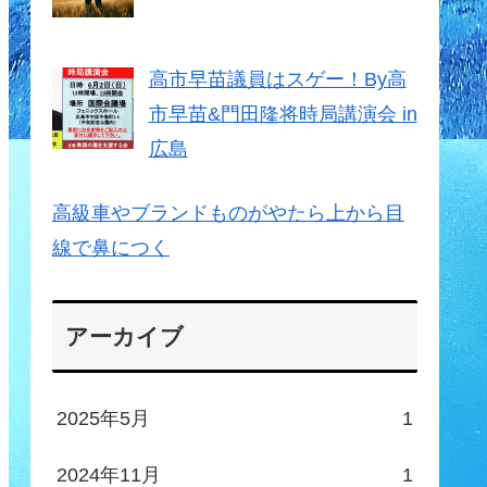
高市早苗議員はスゲー！By高
市早苗&門田隆将時局講演会 in
広島
高級車やブランドものがやたら上から目
線で鼻につく
アーカイブ
2025年5月
1
2024年11月
1