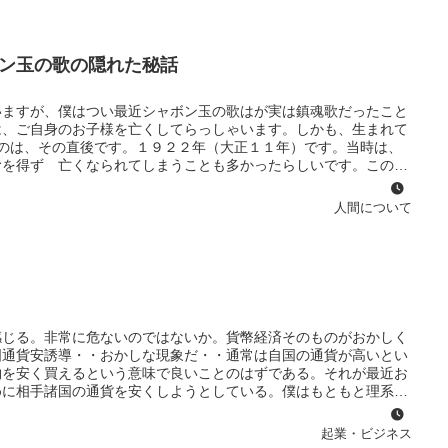
ければならないが、どんなやり方でも勝ちさえすれば良いのかとい
もあるだろう。僕みたいに途中で失敗する人生もあるだろう。しか
ン玉の歌の隠れた秘話
いますが、僕はつい最近シャボン玉の歌はが実は鎮魂歌だったこと
は、ご自身のお子様を亡くしてらっしゃいます。しかも、生まれて
のは、その直後です。１９２２年（大正１１年）です。当時は、
むを得ず 亡くなられてしまうことも多かったらしいです。この歌
＝生まれてすぐに無なっくなったわが子だったのです。そう思って
じます僕も生まれて3ヶ月のとき肺炎で死にかかっていたとき、
人間について
s of my son
感じる。非常に危ないのではないか。貨幣経済そのものがおかしく
国通貨安誘導・・おかしな現象だ・・通常は自国の通貨が高いとい
物を安く買えるという意味で良いことのはずである。それが最近お
めに相手諸国の通貨を安くしようとしている。僕はもともと理系で
相場制はおかしいと直感的に思っていた。そもそも通貨とは、もの
ると、物の長さや重さを測定する定規や秤のようなものだと思う。
起業・ビジネス
ことだが定規や秤の尺度がコロコロ変わっては大混乱に陥る。たと