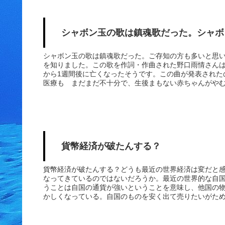
るし、人気も去ってしまう。勝負であるからには勝たな
えばそうではない。人生も同じだと思う。成功する人生
しその成功の仕方...
シャボン玉の歌は鎮魂歌だった。シャボ
シャボン玉の歌は鎮魂歌だった。ご存知の方も多いと思
を知りました。この歌を作詞・作曲された野口雨情さん
から1週間後に亡くなったそうです。この曲が発表された
医療も まだまだ不十分で、生後まもない赤ちゃんがや
は亡くされたお子様への鎮魂歌なのですね。シャボン玉
聴いてみると心にしみる名曲です。人の命のはかなさを感
僕の命はこのシャボン玉のようだったかのしれないな。3monthe
貨幣経済が破たんする？
貨幣経済が破たんする？どうも最近の世界経済は変だと
なってきているのではないだろうか。最近の世界的な自
うことは自国の通貨が強いということを意味し、他国の
かしくなっている。自国のものを安く出て売りたいがた
経済学部でもなく経済の専門家ではないが、昔から変動
価値を評価する尺度であるはずだ。つまり理系的に考え
だから定規や秤は普遍でなければならない。当たり前の