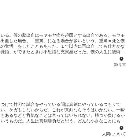
変動相場制とはこの定規の一目盛りが変わるということと同じだと
自分の持っているものを都合によって、大きく見せたり、小さく見
ている。僕の脳出血はモヤモヤ病を起因とする出血である。モヤモ
再出血した場合、「重篤」になる場合が多いという。重篤＝死と僕
死の覚悟」をしたこともあった。１年以内に再出血しても仕方がな
の覚悟」ができたときは不思議な充実感だった。僕の人生に後悔は
たと思えた。道半ばで、「無念ではあるが後悔はない。」このよう
いっぱいになっていた。本日2010年10月29日僕は生きてい
独り言
た。とっくに再出血し、死を迎えている頃だと考えていた。だから
考えた。このまま生き方に後悔のないまま死を迎えたかった。とこ
った。そして、更にがむしゃらにやってきたこと・・それが花を咲
をつけて竹刀で試合をやっている間は真剣にやっているつもりで
ない、ケガもしないからだ。これが真剣ならそうはいかない。一瞬
ともあるなどと呑気なことは言ってはいられない。勝つか負けるか
というものだ。人生は真剣勝負だと思う。どんな小さなことにも命
失敗することもあるなどと呑気に構えて構えてはいられない。これ
気構えでいいわけがない。日ごろ私たちは「真剣にやってます」と
人間について