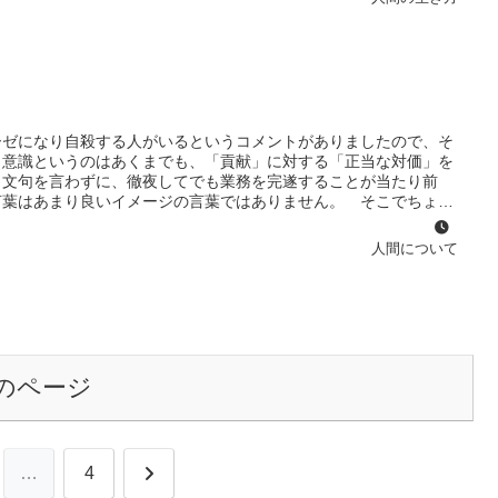
ある方からメッセージをいただきました「障害を持つということは
よね」というメッセージだった。僕もこの２年間で本当にたくさん
ないのか」と思った瞬間はとても辛かった。「ではいろんな楽しみ
ーゼになり自殺する人がいるというコメントがありましたので、そ
ロ意識というのはあくまでも、「貢献」に対する「正当な対価」を
と文句を言わずに、徹夜してでも業務を完遂することが当たり前
言葉はあまり良いイメージの言葉ではありません。 そこでちょっ
ノルマ（ロシア語：Норма, norma）とは半強制的に与えら
される。また会社の売上を一定以上確保する、特定の日までに一定
人間について
いった目的を達成するために、経営者などが労働者にノルマを課
に、労働者に対しノルマ達成の褒美（報奨金、昇進、昇給、海外旅
ペナルティ（解雇、減給、左遷、暴力・暴言など）を与える場合も
のページ
次
…
4