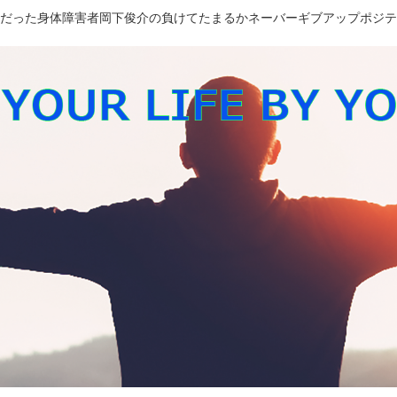
長だった身体障害者岡下俊介の負けてたまるかネーバーギブアップポジ