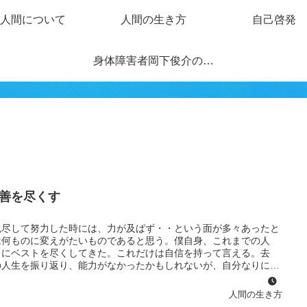
人間について
人間の生き方
自己啓発
身体障害者岡下俊介の戯れ言ブログ
善を尽くす
魂尽して努力した時には、力が及ばず・・という面が多々あったと
は何ものに変えがたいものであると思う。僕自身、これまでの人
りにベストを尽くしてきた。これだけは自信を持って言える。去
の人生を振り返り、能力がなかったかもしれないが、自分なりに常
きた。「自分の度量を省みずちょっと無茶したかな」とは思った
は事の成否を超えて、人生の最期を迎えるにあたって最も大切なこ
人間の生き方
強い力士でもその勝ち方が正々堂々としていないとファンは失望す